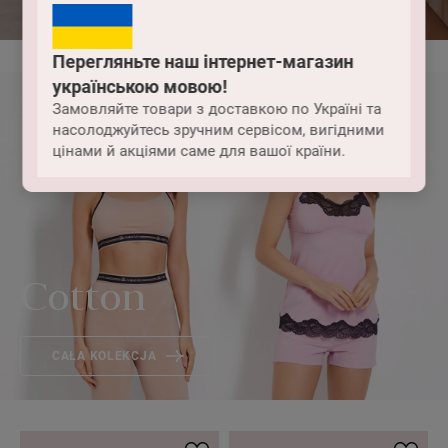
Перегляньте наш інтернет-магазин
українською мовою!
Замовляйте товари з доставкою по Україні та
насолоджуйтесь зручним сервісом, вигідними
цінами й акціями саме для вашої країни.
Cotton
CAŁA KOLEKCJA