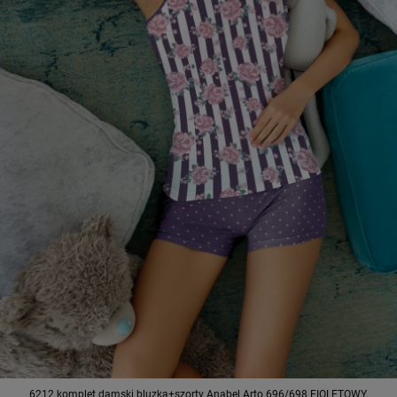
6212 komplet damski bluzka+szorty Anabel Arto 696/698 FIOLETOWY,