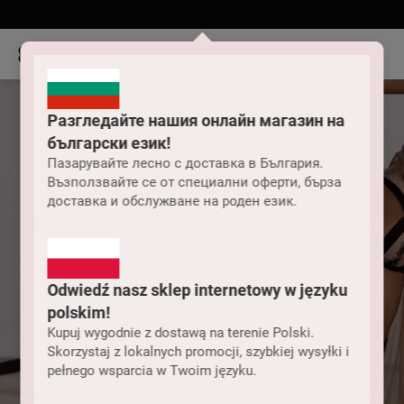
Разгледайте нашия онлайн магазин на
български език!
Пазарувайте лесно с доставка в България.
Възползвайте се от специални оферти, бърза
доставка и обслужване на роден език.
Odwiedź nasz sklep internetowy w języku
polskim!
Kupuj wygodnie z dostawą na terenie Polski.
Skorzystaj z lokalnych promocji, szybkiej wysyłki i
pełnego wsparcia w Twoim języku.
Odzież damska