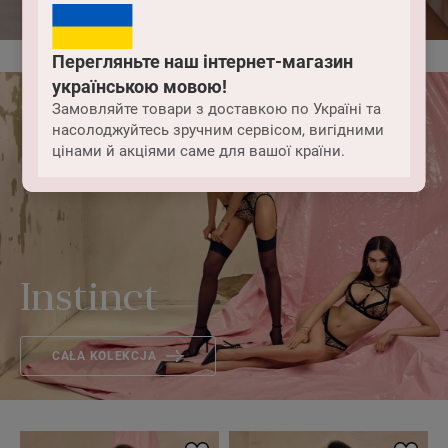
Перегляньте наш інтернет-магазин
українською мовою!
Замовляйте товари з доставкою по Україні та
насолоджуйтесь зручним сервісом, вигідними
цінами й акціями саме для вашої країни.
Instinct
CAŁA KOLEKCJA