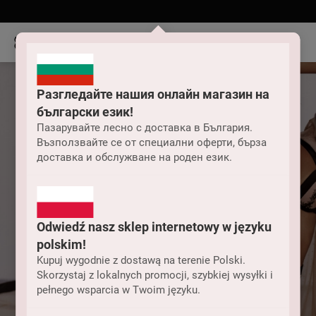
Разгледайте нашия онлайн магазин на
български език!
Пазарувайте лесно с доставка в България.
Възползвайте се от специални оферти, бърза
доставка и обслужване на роден език.
Odwiedź nasz sklep internetowy w języku
polskim!
Kupuj wygodnie z dostawą na terenie Polski.
Skorzystaj z lokalnych promocji, szybkiej wysyłki i
pełnego wsparcia w Twoim języku.
Odzież damska