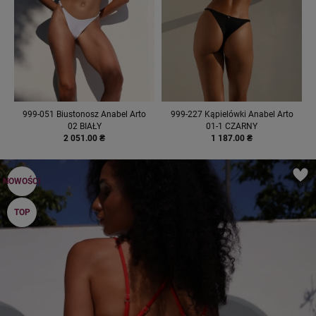
999-051 Biustonosz Anabel Arto
999-227 Kąpielówki Anabel Arto
02 BIAŁY
01-1 CZARNY
2 051.00 ₴
1 187.00 ₴
NOWOŚCI
TOP