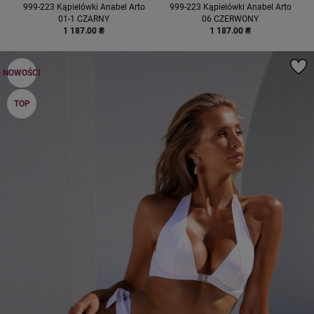
999-223 Kąpielówki Anabel Arto
999-223 Kąpielówki Anabel Arto
01-1 CZARNY
06 CZERWONY
1 187.00 ₴
1 187.00 ₴
NOWOŚCI
TOP