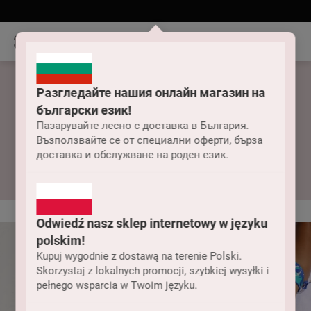
Разгледайте нашия онлайн магазин на
български език!
Kostiumy kąpielowe
Пазарувайте лесно с доставка в България.
Възползвайте се от специални оферти, бърза
dwuczęściowe
доставка и обслужване на роден език.
Odwiedź nasz sklep internetowy w języku
polskim!
Kupuj wygodnie z dostawą na terenie Polski.
Skorzystaj z lokalnych promocji, szybkiej wysyłki i
pełnego wsparcia w Twoim języku.