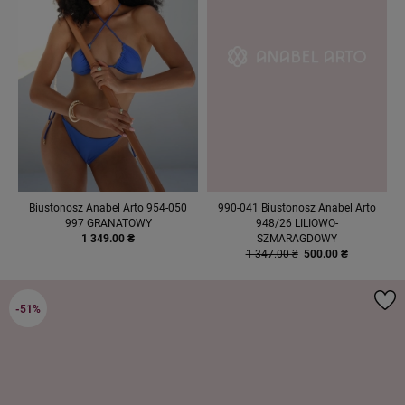
Biustonosz Anabel Arto 954-050
990-041 Biustonosz Anabel Arto
997 GRANATOWY
948/26 LILIOWO-
1 349.00 ₴
SZMARAGDOWY
1 347.00 ₴
500.00 ₴
-51%