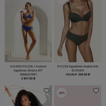
410-009/410-238-1 Kostium
910-234 Kąpielówki Anabel Arto
kąpielowy Obrana 407
42 KHAKI
GRANATOWY
723.00 ₴
300.00 ₴
2 897.00 ₴
-63%