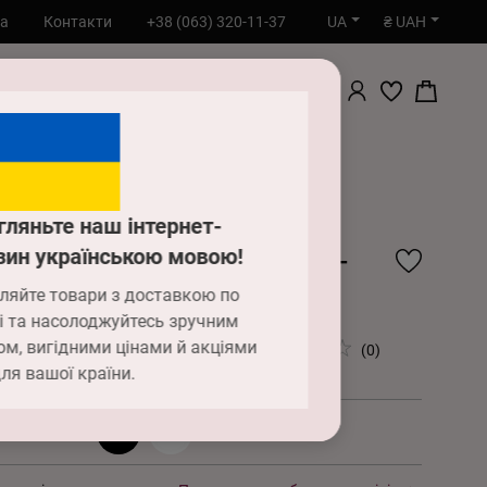
UA
₴ UAH
та
Контакти
+38 (063) 320-11-37
ПОШУК
а
Білизна
Труси жіночі
Anabel Arto 8189-14
гляньте наш інтернет-
інги Anabel Arto 8189-
зин українською мовою!
ляйте товари з доставкою по
і та насолоджуйтесь зручним
ом, вигідними цінами й акціями
 ₴
(0)
LG0029515_000000003
ля вашої країни.
3 шампань