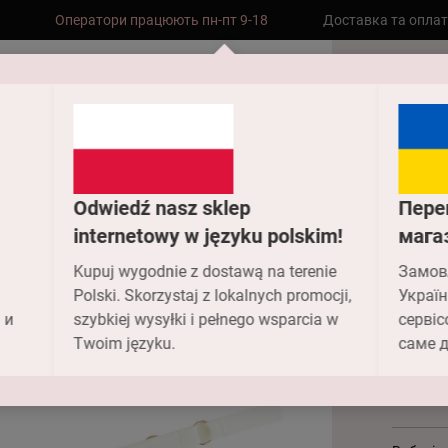
Оператори працюють пн-пт 9-18
Доставка та опла
Безкоштовна доставка до складу НП
замовлень від 2000 грн
Головн
Cтрінги 
Odwiedź nasz sklep
Пере
Cтр
internetowy w języku polskim!
мага
Kupuj wygodnie z dostawą na terenie
Замов
14
Polski. Skorzystaj z lokalnych promocji,
Україн
 и
szybkiej wysyłki i pełnego wsparcia w
сервіс
971.00
Twoim języku.
саме д
Колір -
0