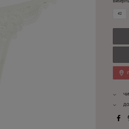
Виберіт
42
ЧИ
ДО