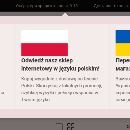
Безкоштовна доставка до складу НП
Доставка та опла
замовлень від 2000 грн
Головна
Колекції
Basic Line Anabel Arto
Odwiedź nasz sklep
Пере
internetowy w języku polskim!
мага
c Line Anabel
Kupuj wygodnie z dostawą na terenie
Замов
Polski. Skorzystaj z lokalnych promocji,
Україн
 и
szybkiej wysyłki i pełnego wsparcia w
сервіс
Twoim języku.
саме д
С