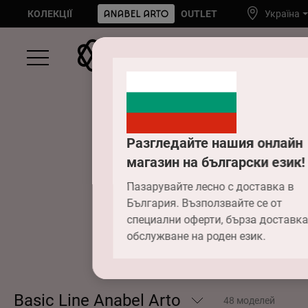
КОЛЕКЦІЇ
OUTLET
Україна
Разгледайте нашия онлайн
магазин на български език!
Basi
Пазарувайте лесно с доставка в
България. Възползвайте се от
специални оферти, бърза доставка
обслужване на роден език.
Basic Line Anabel Arto
48 моделей