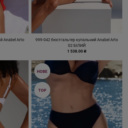
й Anabel Arto
999-042 бюстгальтер купальний Anabel Arto
02 БІЛИЙ
1 538.00 ₴
НОВЕ
TOP