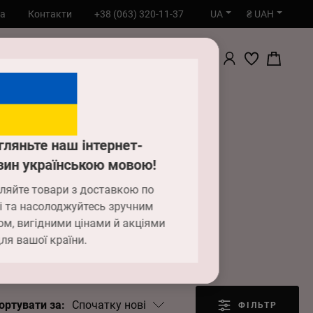
UA
₴ UAH
та
Контакти
+38 (063) 320-11-37
ПОШУК
гляньте наш інтернет-
зин українською мовою!
 Arto
ляйте товари з доставкою по
і та насолоджуйтесь зручним
ом, вигідними цінами й акціями
ля вашої країни.
Спочатку нові
ортувати за:
ФІЛЬТР