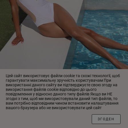
Цей сайт використовує файли cookie та схожі технології, щоб
гарантувати максимальну зручність користувачам При
використанні даного сайту ви підтверджуєте свою згоду на
використання файлів cookie відповідно до цього
повідомлення у відносно даного типу файлів Якщо ви НЕ
999-148 Купальник Anabel Arto 02 БІЛИЙ
згодні з тим, щоб ми використовували даний тип файлів, то
3 644.00 ₴
вам потрібно відповідним чином встановити налаштування
вашого браузера або не використовувати цей сайт
ФІЛЬТР
ЗГОДЕН