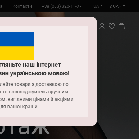
UA
₴ UAH
та
Контакти
+38 (063) 320-11-37
ПОШУК
гляньте наш інтернет-
зин українською мовою!
ляйте товари з доставкою по
і та насолоджуйтесь зручним
ом, вигідними цінами й акціями
ля вашої країни.
отаж