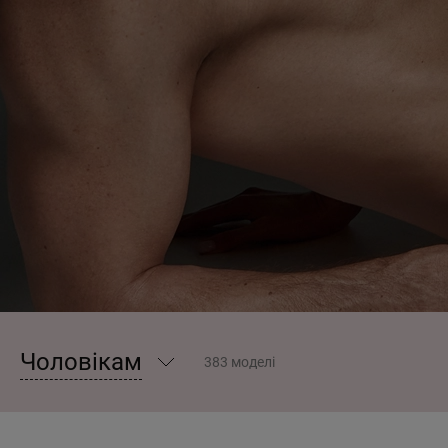
Чоловікам
383 моделі