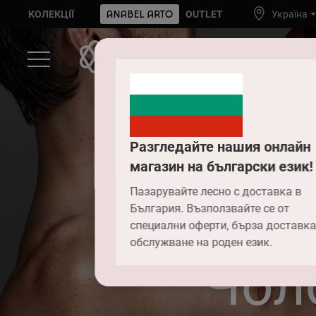
КОЛЕКЦІЇ
OUTLET
Україна
Разгледайте нашия онлайн
магазин на български език!
Пазарувайте лесно с доставка в
България. Възползвайте се от
специални оферти, бърза доставка
обслужване на роден език.
Чол