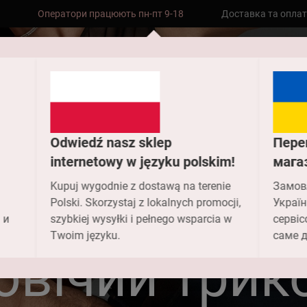
Оператори працюють пн-пт 9-18
Доставка та опла
Безкоштовна доставка до складу НП
замовлень від 2000 грн
Odwiedź nasz sklep
Пере
internetowy w języku polskim!
мага
Kupuj wygodnie z dostawą na terenie
Замов
Polski. Skorzystaj z lokalnych promocji,
Україн
 и
szybkiej wysyłki i pełnego wsparcia w
сервіс
Головна
Чоловікам
Twoim języku.
саме д
овічий трик