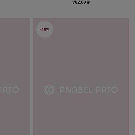
782.00 ₴
-49%