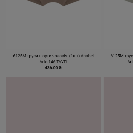
6125М труси-шорти чоловічі (1шт) Anabel
6125М трус
Arto 146 ТАУП
Ar
436.00 ₴