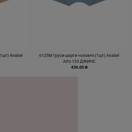
1шт) Anabel
6125М труси-шорти чоловічі (1шт) Anabel
Arto 133 ДЖИНС
436.00 ₴