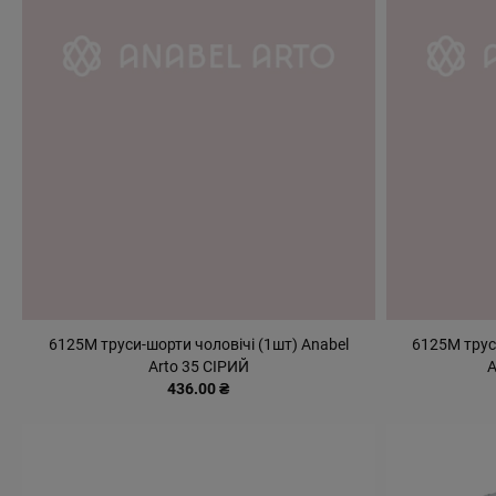
6125М труси-шорти чоловічі (1шт) Anabel
6125М трус
Arto 35 СІРИЙ
A
436.00 ₴