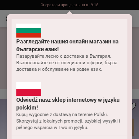
Безкоштовна доставка до складу НП замовлень від 2000 грн
Разгледайте нашия онлайн магазин на
български език!
Коригувальні
Пазарувайте лесно с доставка в България.
Възползвайте се от специални оферти, бърза
колготки
доставка и обслужване на роден език.
Odwiedź nasz sklep internetowy w języku
polskim!
Kupuj wygodnie z dostawą na terenie Polski.
Skorzystaj z lokalnych promocji, szybkiej wysyłki i
pełnego wsparcia w Twoim języku.