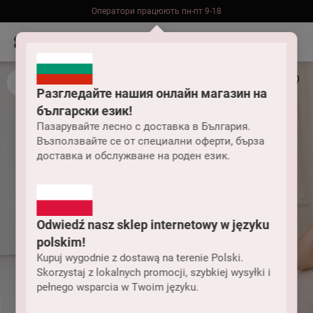
Оператори працюють пн-пт 9-18
Безкоштовна доставка до складу НП замовлень від 2000 грн
Разгледайте нашия онлайн магазин на
български език!
Пазарувайте лесно с доставка в България.
Възползвайте се от специални оферти, бърза
доставка и обслужване на роден език.
Odwiedź nasz sklep internetowy w języku
polskim!
Kupuj wygodnie z dostawą na terenie Polski.
Skorzystaj z lokalnych promocji, szybkiej wysyłki i
pełnego wsparcia w Twoim języku.