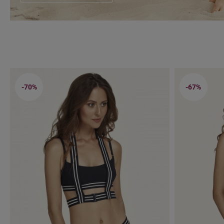
-70%
-67%