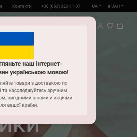
UA
₴ UAH
та
Контакти
+38 (063) 320-11-37
ПОШУК
гляньте наш інтернет-
зин українською мовою!
ляйте товари з доставкою по
і та насолоджуйтесь зручним
ом, вигідними цінами й акціями
ля вашої країни.
ники