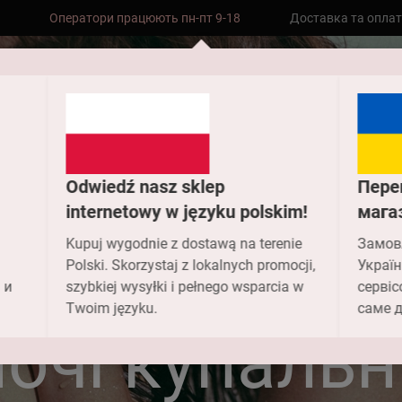
Безкоштовна доставка до складу НП
Доставка та опла
замовлень від 2000 грн
Odwiedź nasz sklep
Пере
internetowy w języku polskim!
мага
Kupuj wygodnie z dostawą na terenie
Замов
Polski. Skorzystaj z lokalnych promocji,
Україн
 и
szybkiej wysyłki i pełnego wsparcia w
сервіс
Головна
Купальники
Twoim języku.
саме д
очі купаль