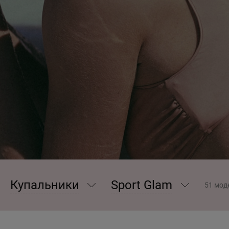
Купальники
Sport Glam
51 мод