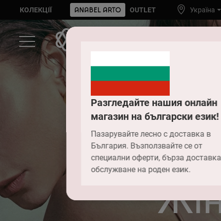
КОЛЕКЦІЇ
OUTLET
Україна
Разгледайте нашия онлайн
магазин на български език!
Пазарувайте лесно с доставка в
България. Възползвайте се от
специални оферти, бърза доставка
обслужване на роден език.
Жін