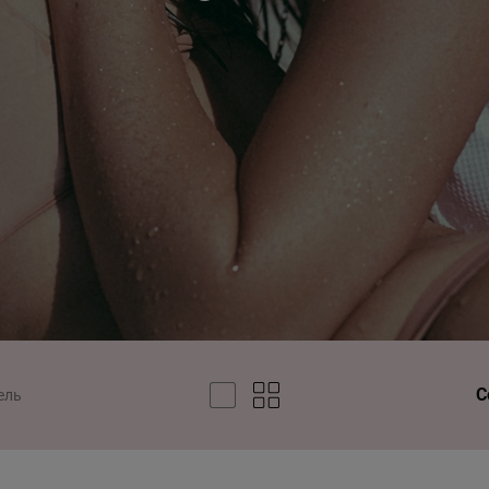
С
ель