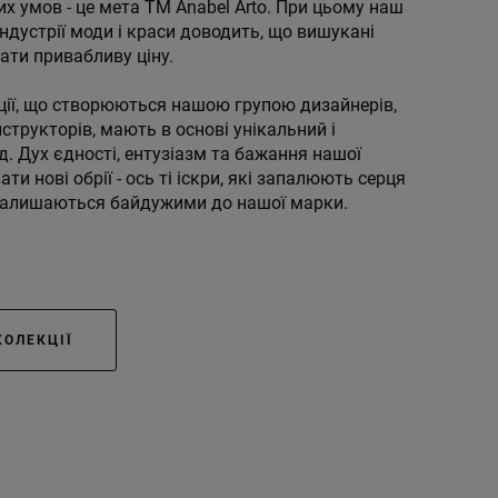
ких умов - це мета ТМ Anabel Arto. При цьому наш
індустрії моди і краси доводить, що вишукані
ати привабливу ціну.
ції, що створюються нашою групою дизайнерів,
нструкторів, мають в основі унікальний і
д. Дух єдності, ентузіазм та бажання нашої
и нові обрії - ось ті іскри, які запалюють серця
 залишаються байдужими до нашої марки.
КОЛЕКЦІЇ