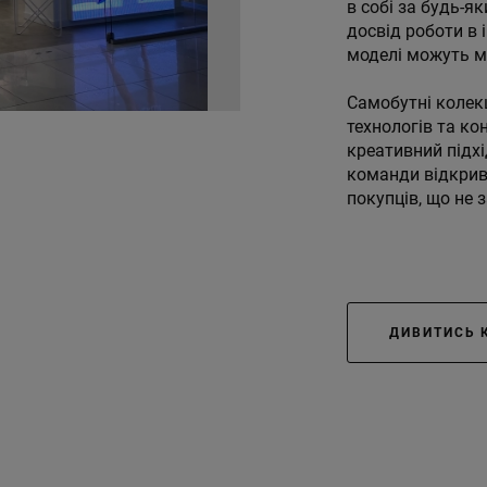
в собі за будь-я
досвід роботи в 
моделі можуть м
Самобутні колек
технологів та ко
креативний підхі
команди відкриват
покупців, що не
ДИВИТИСЬ 