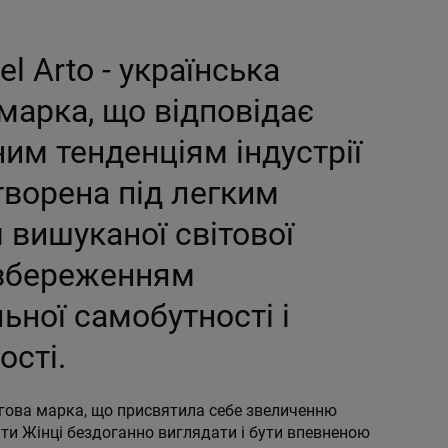
l Arto - українська
марка, що відповідає
им тенденціям індустрії
творена під легким
 вишуканої світової
 збереженням
ьної самобутності і
ості.
ргова марка, що присвятила себе звеличенню
ти Жінці бездоганно виглядати і бути впевненою