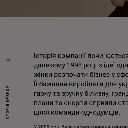
Історія компанії починається
02
далекому 1998 році з ідеї одн
жінки розпочати бізнес у сфе
Її бажання виробляти для ук
ІСТОРІЯ БРЕНДУ
гарну та зручну білизну, гран
плани та енергія сприяли с
цілої команди однодумців.
У 2008 році була
зареєстрована
торгов