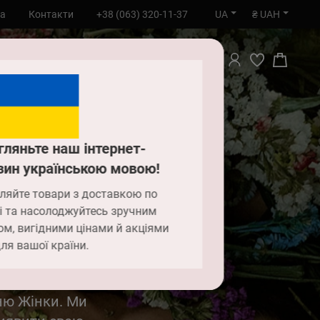
UA
₴ UAH
та
Контакти
+38 (063) 320-11-37
ПОШУК
гляньте наш інтернет-
зин українською мовою!
ляйте товари з доставкою по
і та насолоджуйтесь зручним
ю
ом, вигідними цінами й акціями
ля вашої країни.
ню Жінки. Ми