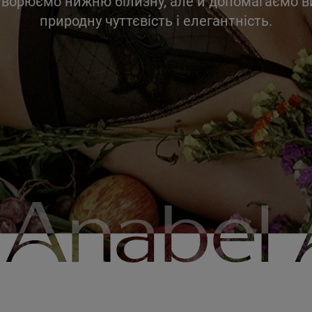
творюємо нижню білизну, але й допомагаємо 
природну чуттєвість і елегантність.