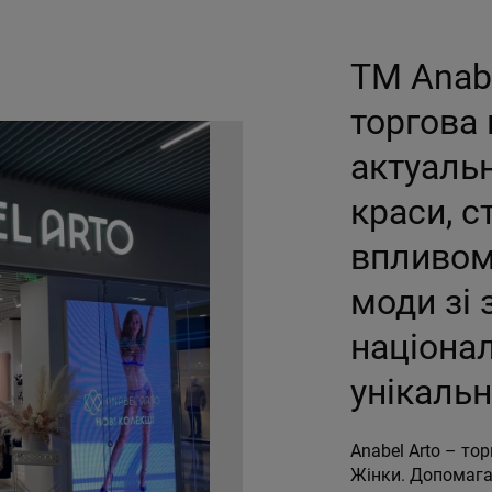
TM Anabe
торгова 
актуальн
краси, с
впливом
моди зі
націонал
унікальн
Anabel Arto – то
Жінки. Допомага