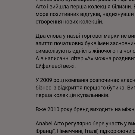
Arto і вийшла перша колекція білизни.
море позитивних відгуків, надихнувш
створення нових колекцій.
Два слова у назві торгової марки не ви
злиття початкових букв імен засновник
символізують єдність жіночого та чоло
А в
написанні
л
ітер
«
А
»
м
ожна роздиви
Ейфелевої вежі.
У 2009 році компанія розпочинає влас
бізнес із відкриття першого
бут
и
ка
. В
перша колекція купальників.
Вже 2010 року бренд виходить на міжн
Anabel Arto регулярно бере участь у ви
Франції, Німеччині, Італії, підкорюючи 