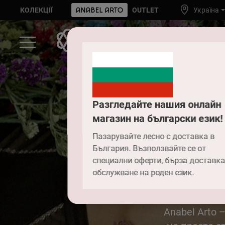
КОЛЕКЦІЇ
OUTLET
Україна
Разгледайте нашия онлайн
магазин на български език!
Пазарувайте лесно с доставка в
България. Възползвайте се от
специални оферти, бърза доставка
обслужване на роден език.
Anabel Arto