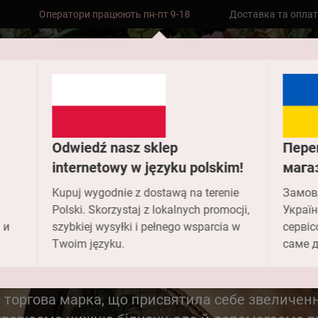
Оператори працюють пн-пт 9-18
Доставка та опла
Безкоштовна доставка до складу НП
замовлень від 2000 грн
Odwiedź nasz sklep
Пере
internetowy w języku polskim!
мага
Головна
Про компанію
Kupuj wygodnie z dostawą na terenie
Замов
Polski. Skorzystaj z lokalnych promocji,
Україн
Про компані
 и
szybkiej wysyłki i pełnego wsparcia w
сервіс
Twoim języku.
саме д
 – торгова марка, що присвятила себе звеличен