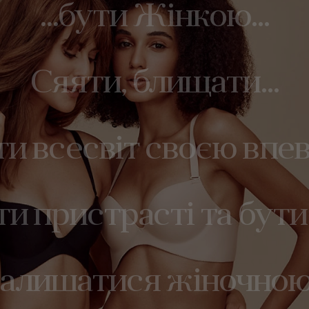
…бути Жінкою…
Сяяти, блищати…
и всесвіт своєю впе
и пристрасті та бути 
алишатися жіночною.