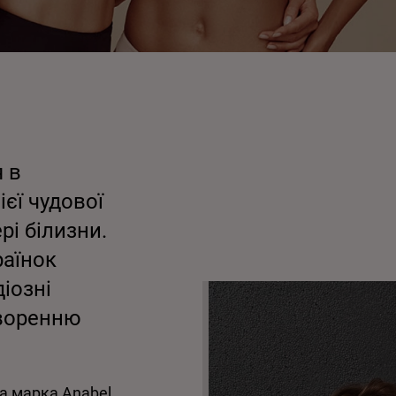
 в
ієї чудової
рі білизни.
раїнок
діозні
творенню
а марка Anabel