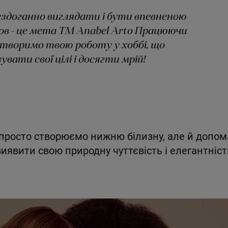
здоганно виглядати і бути впевненою
умов - це мета ТМ Anabel Arto Працюючи
етворимо твою роботу у хоббі, що
вати свої цілі і досягти мрій!
просто створюємо нижню білизну, але й допо
виявити свою природну чуттєвість і елегантніст