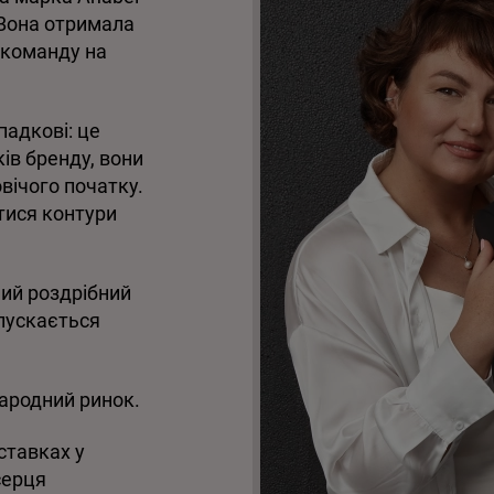
 Вона отримала
и команду
на
падкові: це
ів бренду, вони
вічого початку.
тися
контури
ний роздрібний
ипускається
ародний ринок.
ставках у
серця