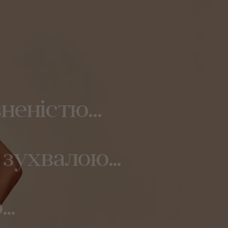
вненістю…
зухвалою...
..