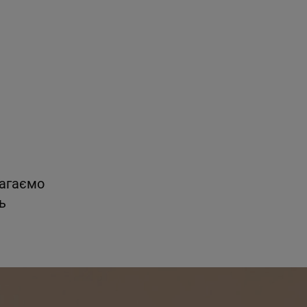
магаємо
ь