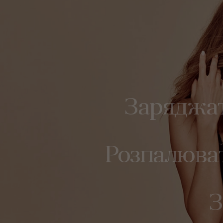
Заряджат
Розпалюват
З