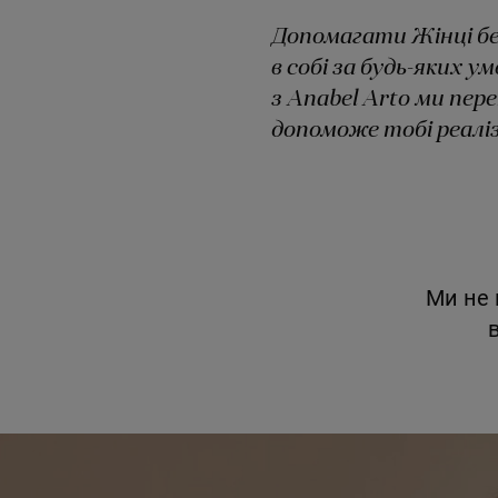
Допомагати Жінці бе
в собі за будь-яких 
з Anabel Arto ми пер
допоможе тобі реалізу
Ми не 