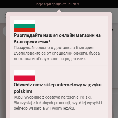
Оператори працюють пн-пт 9-18
Безкоштовна доставка до складу НП замовлень від 2000 грн
Разгледайте нашия онлайн магазин на
български език!
Пазарувайте лесно с доставка в България.
Възползвайте се от специални оферти, бърза
доставка и обслужване на роден език.
Odwiedź nasz sklep internetowy w języku
polskim!
Kupuj wygodnie z dostawą na terenie Polski.
Skorzystaj z lokalnych promocji, szybkiej wysyłki i
pełnego wsparcia w Twoim języku.