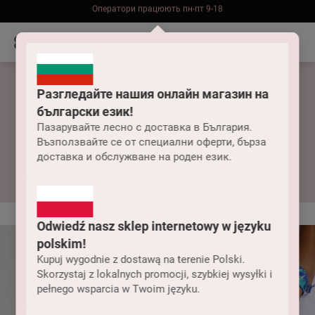
Безкоштовна доставка до складу НП замовлень від 2000 грн
Разгледайте нашия онлайн магазин на
български език!
Пазарувайте лесно с доставка в България.
Възползвайте се от специални оферти, бърза
Суцільні купальники
доставка и обслужване на роден език.
Odwiedź nasz sklep internetowy w języku
polskim!
Kupuj wygodnie z dostawą na terenie Polski.
Skorzystaj z lokalnych promocji, szybkiej wysyłki i
pełnego wsparcia w Twoim języku.