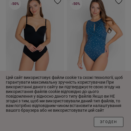
-50%
-50%
Цей сайт використовує файли cookie та схожі технології, щоб
гарантувати максимальну зручність користувачам При
використанні даного сайту ви підтверджуєте свою згоду на
944-108 купальник Anabel Arto
942-149-1 купальник AA 991
використання файлів cookie відповідно до цього
01 ЧОРНИЙ
СИНІЙ
повідомлення у відносно даного типу файлів Якщо ви НЕ
2 753.00 ₴
1 377.00 ₴
2 897.00 ₴
1 449.00 ₴
згодні з тим, щоб ми використовували даний тип файлів, то
вам потрібно відповідним чином встановити налаштування
вашого браузера або не використовувати цей сайт
ФІЛЬТР
-50%
-50%
ЗГОДЕН