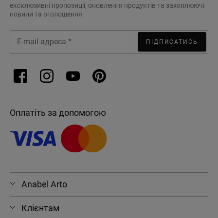
ексклюзивні пропозиції, оновлення продуктів та захоплюючі
новини та оголошення
ПІДПИСАТИСЬ
Оплатіть за допомогою
Anabel Arto
5 переваг сучасних боді
Клієнтам
Боді - це одяг, здатний вирішити безліч наболілих