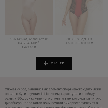
7005-149 боді Anabel Arto 05
8097-109 Боді RED
НАТУРАЛЬНИЙ
1 580.00 ₴
800.00 ₴
1 472.00 ₴
ФІЛЬТР
Спочатку боді з'явилися як елемент спортивного одягу, який
повинен бути зручним і гігієнічним, гарантувати свободу
рухів. У 80-х роках минулого століття з легкої руки іменитого
дизайнера Donna Karan вони почали використовуватися в
повсякденному житті в основному зірками естради. Сьогодні