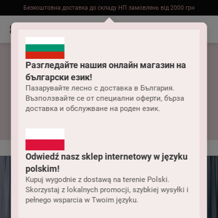
Безкоштовна доставка до складу НП замовлень від 2000 грн
Разгледайте нашия онлайн магазин на
български език!
Пазарувайте лесно с доставка в България.
Възползвайте се от специални оферти, бърза
Жіночі боді
доставка и обслужване на роден език.
Odwiedź nasz sklep internetowy w języku
polskim!
Kupuj wygodnie z dostawą na terenie Polski.
Skorzystaj z lokalnych promocji, szybkiej wysyłki i
pełnego wsparcia w Twoim języku.