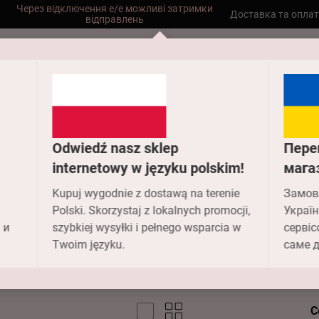
Оператори працюють пн-пт 9-18
Доставка та опла
Безкоштовна доставка до складу НП
замовлень від 2000 грн
Головна
Купальники
Парео
Odwiedź nasz sklep
Пере
internetowy w języku polskim!
мага
Парео пляжн
Kupuj wygodnie z dostawą na terenie
Замов
Polski. Skorzystaj z lokalnych promocji,
Україн
 и
szybkiej wysyłki i pełnego wsparcia w
сервіс
Twoim języku.
саме д
С