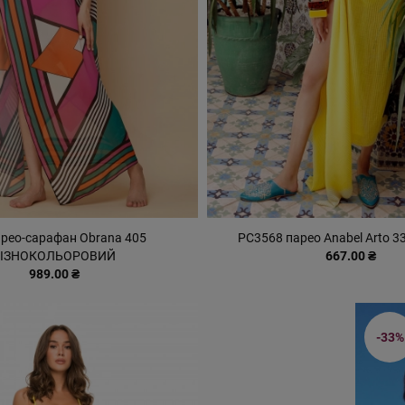
арео-сарафан Obrana 405
PC3568 парео Anabel Arto 
РІЗНОКОЛЬОРОВИЙ
667.00 ₴
989.00 ₴
-33%