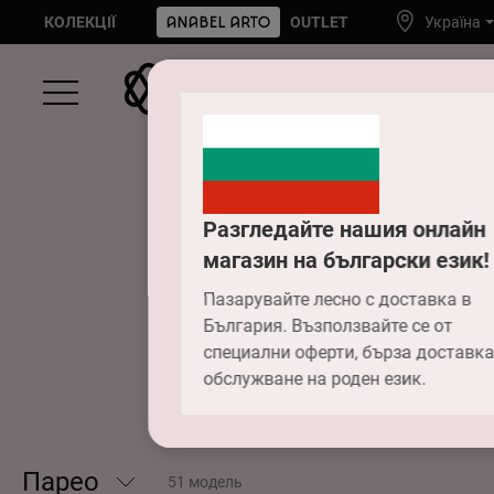
КОЛЕКЦІЇ
OUTLET
Україна
Разгледайте нашия онлайн
магазин на български език!
Пазарувайте лесно с доставка в
България. Възползвайте се от
специални оферти, бърза доставка
обслужване на роден език.
Парео
51 модель