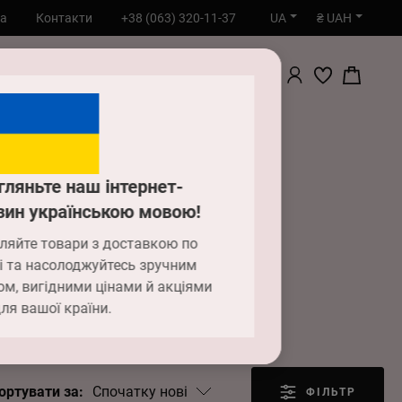
UA
₴ UAH
та
Контакти
+38 (063) 320-11-37
ПОШУК
гляньте наш інтернет-
зин українською мовою!
і
ляйте товари з доставкою по
і та насолоджуйтесь зручним
ом, вигідними цінами й акціями
ля вашої країни.
Спочатку нові
ортувати за:
ФІЛЬТР