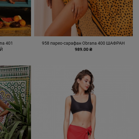
na 401
958 парео-сарафан Obrana 400 ШАФРАН
Й
989.00 ₴