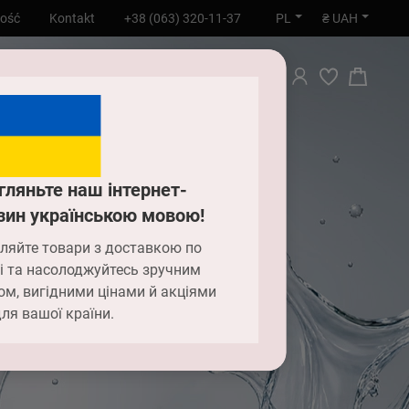
PL
₴ UAH
ność
Kontakt
+38 (063) 320-11-37
WYSZUKIWANIE
гляньте наш інтернет-
зин українською мовою!
ляйте товари з доставкою по
і та насолоджуйтесь зручним
ом, вигідними цінами й акціями
ля вашої країни.