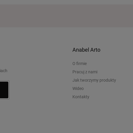
Anabel Arto
O firmie
iach
Pracuj z nami
Jak tworzymy produkty
Wideo
Kontakty