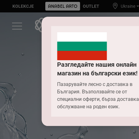
KOLEKCJE
OUTLET
Ukraine
Разгледайте нашия онлайн
магазин на български език!
Пазарувайте лесно с доставка в
България. Възползвайте се от
специални оферти, бърза доставка
обслужване на роден език.