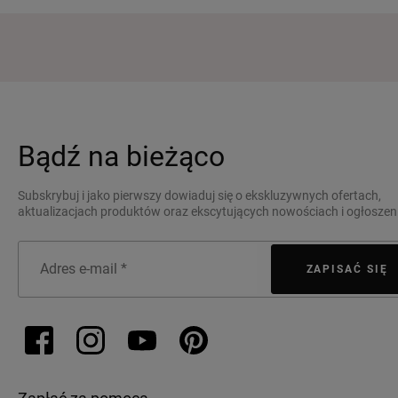
Bądź na bieżąco
Subskrybuj i jako pierwszy dowiaduj się o ekskluzywnych ofertach,
aktualizacjach produktów oraz ekscytujących nowościach i ogłoszen
ZAPISAĆ SIĘ