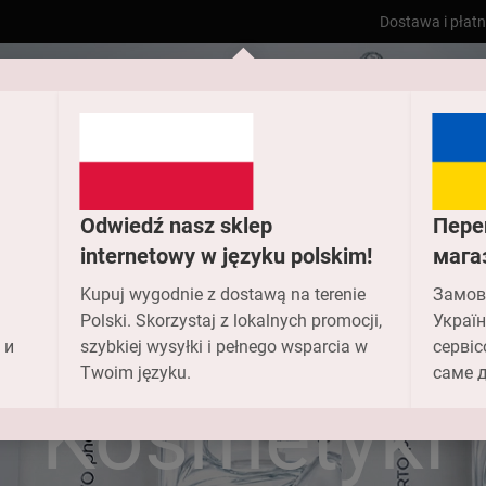
Dostawa i płat
Odwiedź nasz sklep
Пере
internetowy w języku polskim!
мага
Kupuj wygodnie z dostawą na terenie
Замов
Polski. Skorzystaj z lokalnych promocji,
Україн
 и
szybkiej wysyłki i pełnego wsparcia w
сервіс
Dom
Kosmetyki
Twoim języku.
саме д
Kosmetyki