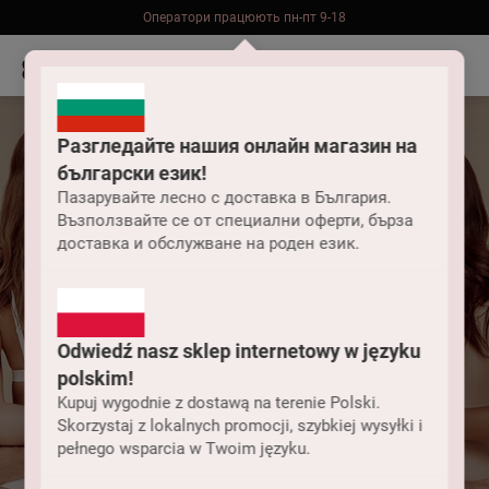
Оператори працюють пн-пт 9-18
Безкоштовна доставка до складу НП замовлень від 2000 грн
Разгледайте нашия онлайн магазин на
български език!
Пазарувайте лесно с доставка в България.
Възползвайте се от специални оферти, бърза
доставка и обслужване на роден език.
Odwiedź nasz sklep internetowy w języku
Що робити, якщо
polskim!
товар надійшов з
Kupuj wygodnie z dostawą na terenie Polski.
Skorzystaj z lokalnych promocji, szybkiej wysyłki i
pełnego wsparcia w Twoim języku.
дефектом?