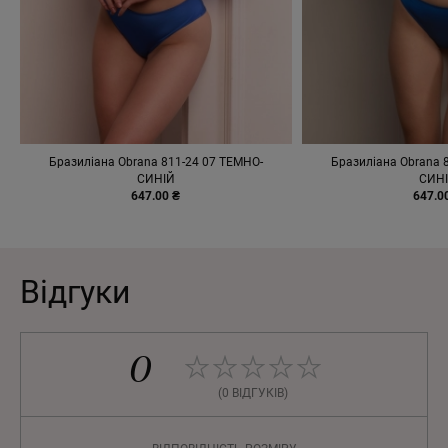
Бразиліана Obrana 811-24 07 ТЕМНО-
Бразиліана Obrana 
СИНІЙ
СИН
647.00 ₴
647.0
Відгуки
0
(0 ВІДГУКІВ)