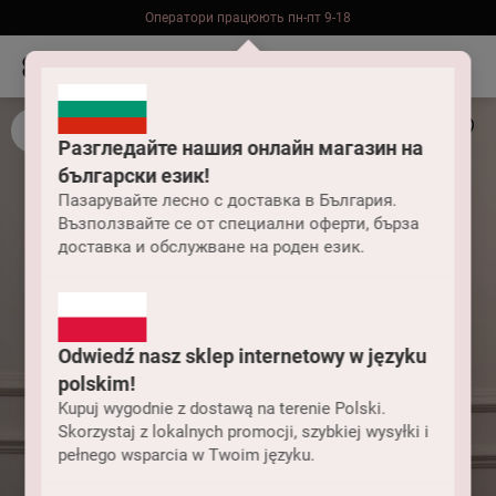
Оператори працюють пн-пт 9-18
Безкоштовна доставка до складу НП замовлень від 2000 грн
Разгледайте нашия онлайн магазин на
български език!
Пазарувайте лесно с доставка в България.
Възползвайте се от специални оферти, бърза
доставка и обслужване на роден език.
Odwiedź nasz sklep internetowy w języku
polskim!
Kupuj wygodnie z dostawą na terenie Polski.
Skorzystaj z lokalnych promocji, szybkiej wysyłki i
pełnego wsparcia w Twoim języku.