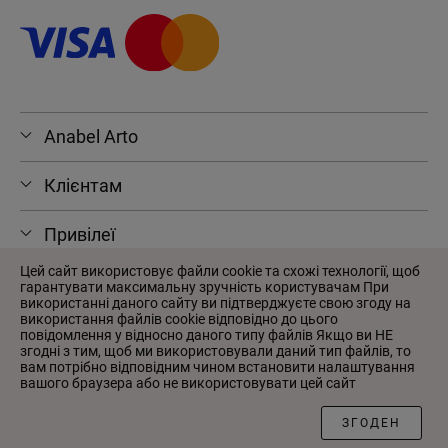
Anabel Arto
Клієнтам
Привілеї
Цей сайт використовує файли cookie та схожі технології, щоб
гарантувати максимальну зручність користувачам При
використанні даного сайту ви підтверджуєте свою згоду на
використання файлів cookie відповідно до цього
© 2026 Anabel Arto
повідомлення у відносно даного типу файлів Якщо ви НЕ
Угода користувача
згодні з тим, щоб ми використовували даний тип файлів, то
вам потрібно відповідним чином встановити налаштування
Політика конфіденційності
вашого браузера або не використовувати цей сайт
Розроблено у
Wezom
ЗГОДЕН