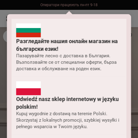
Оператори працюють пн-пт 9-18
Безкоштовна доставка до складу НП замовлень від 2000 грн
Разгледайте нашия онлайн магазин на
български език!
Пазарувайте лесно с доставка в България.
Възползвайте се от специални оферти, бърза
доставка и обслужване на роден език.
Odwiedź nasz sklep internetowy w języku
polskim!
Kupuj wygodnie z dostawą na terenie Polski.
Skorzystaj z lokalnych promocji, szybkiej wysyłki i
pełnego wsparcia w Twoim języku.