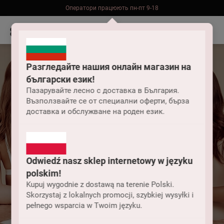
Оператори працюють пн-пт 9-18
Безкоштовна доставка до складу НП замовлень від 2000 грн
Разгледайте нашия онлайн магазин на
български език!
Пазарувайте лесно с доставка в България.
Възползвайте се от специални оферти, бърза
доставка и обслужване на роден език.
Odwiedź nasz sklep internetowy w języku
З яких матеріалів
polskim!
виготовляють
Kupuj wygodnie z dostawą na terenie Polski.
Skorzystaj z lokalnych promocji, szybkiej wysyłki i
pełnego wsparcia w Twoim języku.
спортивні топи?