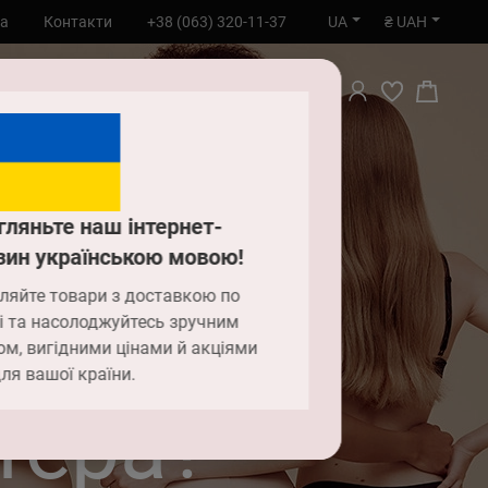
UA
₴ UAH
та
Контакти
+38 (063) 320-11-37
ПОШУК
гляньте наш інтернет-
зин українською мовою!
ляйте товари з доставкою по
вій
і та насолоджуйтесь зручним
ом, вигідними цінами й акціями
ля вашої країни.
тера?