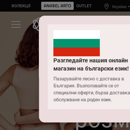
КОЛЕКЦІЇ
OUTLET
Україна
Разгледайте нашия онлайн
магазин на български език!
Пазарувайте лесно с доставка в
Як
България. Възползвайте се от
специални оферти, бърза доставка
обслужване на роден език.
розм