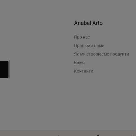
Anabel Arto
Про нас
Працюй з нами
Як ми створюємо продукти
Відео
Контакти
© 2026 Anabel Arto
Угода кор