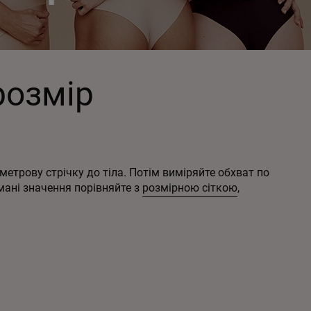
розмір
етрову стрічку до тіла. Потім виміряйте обхват по
мані значення порівняйте з
розмірною сіткою
,