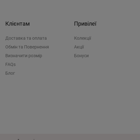
Клієнтам
Привілеї
Доставка та оплата
Колекції
Обмін та Повернення
Акції
Визначити розмiр
Бонуси
FAQs
Блог
истувача
Політика конфіденційності
Розроблено у
Wezom