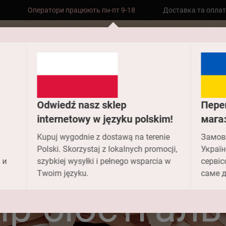
Оператори працюють пн-пт 9-18
Доставка та опла
Безкоштовна доставка до складу НП
замовлень від 2000 грн
Odwiedź nasz sklep
Пере
internetowy w języku polskim!
мага
Головна
FAQ
Як визначити свій розмір бюстгальтера?
Kupuj wygodnie z dostawą na terenie
Замов
 визначити с
Polski. Skorzystaj z lokalnych promocji,
Україн
 и
szybkiej wysyłki i pełnego wsparcia w
сервіс
Twoim języku.
саме д
ір бюстгаль