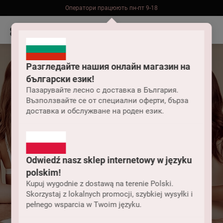
Оператори працюють пн-пт 9-18
Безкоштовна доставка до складу НП замовлень від 2000 грн
Разгледайте нашия онлайн магазин на
български език!
Пазарувайте лесно с доставка в България.
Възползвайте се от специални оферти, бърза
доставка и обслужване на роден език.
Odwiedź nasz sklep internetowy w języku
Чи можна замовити
polskim!
продукцію Anabel
Kupuj wygodnie z dostawą na terenie Polski.
Skorzystaj z lokalnych promocji, szybkiej wysyłki i
pełnego wsparcia w Twoim języku.
Arto онлайн?