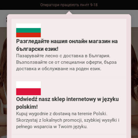
Оператори працюють пн-пт 9-18
Безкоштовна доставка до складу НП замовлень від 2000 грн
Разгледайте нашия онлайн магазин на
български език!
Пазарувайте лесно с доставка в България.
Възползвайте се от специални оферти, бърза
доставка и обслужване на роден език.
Odwiedź nasz sklep internetowy w języku
Що таке
polskim!
«європейський
Kupuj wygodnie z dostawą na terenie Polski.
Skorzystaj z lokalnych promocji, szybkiej wysyłki i
pełnego wsparcia w Twoim języku.
розмір»?