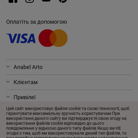
Оплатіть за допомогою
Anabel Arto
Клієнтам
Привілеї
Цей сайт використовує файли cookie та схожі технології, щоб
гарантувати максимальну зручність користувачам При
використанні даного сайту ви підтверджуєте свою згоду на
використання файлів cookie відповідно до цього
© 2026 Anabel Arto
повідомлення у відносно даного типу файлів Якщо ви НЕ
Угода користувача
згодні з тим, щоб ми використовували даний тип файлів, то