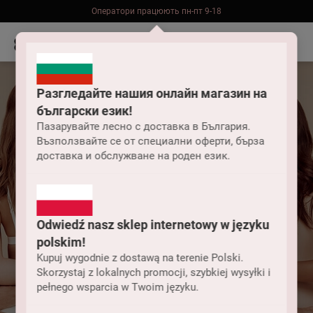
Оператори працюють пн-пт 9-18
Безкоштовна доставка до складу НП замовлень від 2000 грн
Разгледайте нашия онлайн магазин на
български език!
Пазарувайте лесно с доставка в България.
Възползвайте се от специални оферти, бърза
доставка и обслужване на роден език.
Odwiedź nasz sklep internetowy w języku
polskim!
Kupuj wygodnie z dostawą na terenie Polski.
Skorzystaj z lokalnych promocji, szybkiej wysyłki i
pełnego wsparcia w Twoim języku.
Що таке еластан?