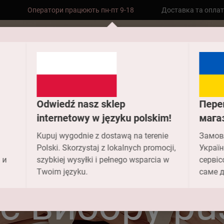
Оператори працюють пн-пт 9-18
Доставка та опла
Безкоштовна доставка до складу НП
замовлень від 2000 грн
Odwiedź nasz sklep
Пере
internetowy w języku polskim!
мага
Головна
FAQ
Що потрібно врахувати під час вибору push-up
Kupuj wygodnie z dostawą na terenie
Замов
трібно вра
Polski. Skorzystaj z lokalnych promocji,
Україн
 и
szybkiej wysyłki i pełnego wsparcia w
сервіс
Twoim języku.
саме д
ас вибору pu