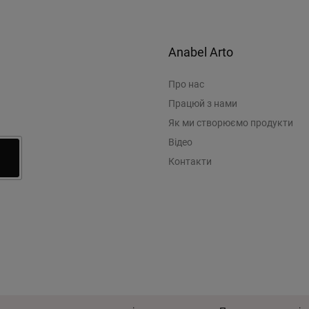
Anabel Arto
Про нас
Працюй з нами
Як ми створюємо продукти
Відео
Контакти
© 2026 Anabel Arto
Угода кор