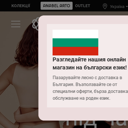
КОЛЕКЦІЇ
OUTLET
Україна
Разгледайте нашия онлайн
магазин на български език!
Пазарувайте лесно с доставка в
Що по
България. Възползвайте се от
специални оферти, бърза доставка
обслужване на роден език.
під ч