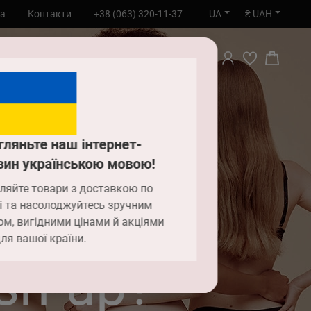
UA
₴ UAH
та
Контакти
+38 (063) 320-11-37
ПОШУК
гляньте наш інтернет-
зин українською мовою!
?
ляйте товари з доставкою по
хувати
і та насолоджуйтесь зручним
ом, вигідними цінами й акціями
ля вашої країни.
sh-up?