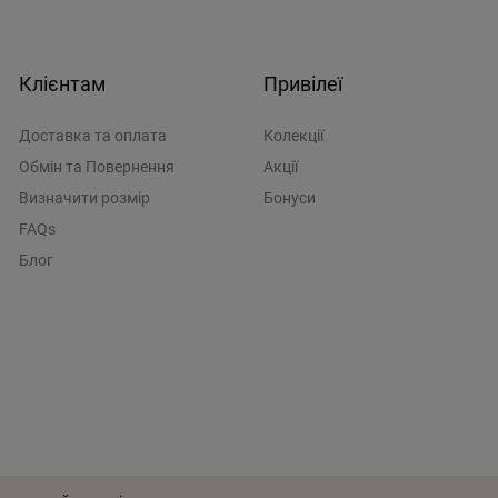
Клієнтам
Привілеї
Доставка та оплата
Колекції
Обмін та Повернення
Акції
Визначити розмiр
Бонуси
FAQs
Блог
истувача
Політика конфіденційності
Розроблено у
Wezom