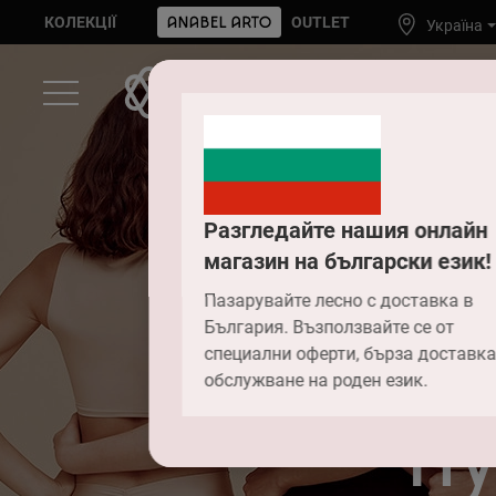
КОЛЕКЦІЇ
OUTLET
Україна
Разгледайте нашия онлайн
магазин на български език!
Пазарувайте лесно с доставка в
Які в
България. Възползвайте се от
специални оферти, бърза доставка
обслужване на роден език.
п