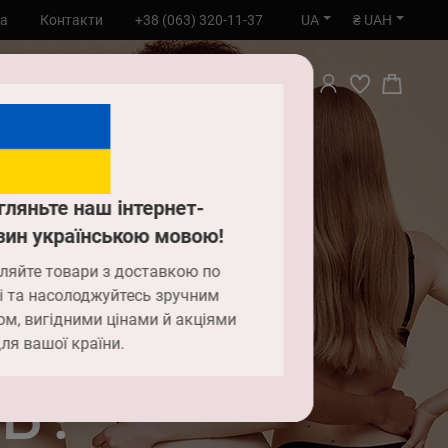
UA
₴ UAH
та
Контакти
+38 (063) 320-11-37
ПОШУК
гляньте наш інтернет-
зин українською мовою!
ляйте товари з доставкою по
ьтерів
і та насолоджуйтесь зручним
ом, вигідними цінами й акціями
ля вашої країни.
ь?