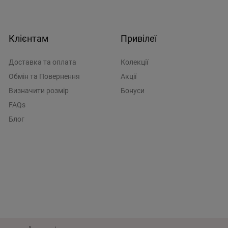
Клієнтам
Привілеї
Доставка та оплата
Колекції
Обмін та Повернення
Акції
Визначити розмiр
Бонуси
FAQs
Блог
истувача
Політика конфіденційності
Розроблено у
Wezom