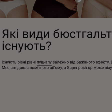
Які види бюстгальт
існують?
Існують різні рівні
пуш-апу
залежно від бажаного ефекту. L
Medium додає помітного об’єму, а Super push-up може віз