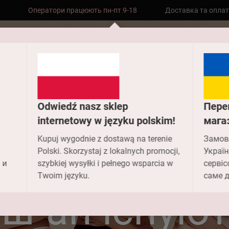
Оператори працюють пн-пт 9-18
Доставка та опла
Безкоштовна доставка до складу НП
замовлень від 2000 грн
Odwiedź nasz sklep
Пере
internetowy w języku polskim!
мага
Головна
FAQ
Які види бюстгальтерів пуш-ап існують?
Kupuj wygodnie z dostawą na terenie
Замов
иди бюстгал
Polski. Skorzystaj z lokalnych promocji,
Україн
 и
szybkiej wysyłki i pełnego wsparcia w
сервіс
Twoim języku.
саме д
уш-ап існуют