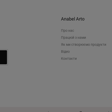
Anabel Arto
Про нас
Працюй з нами
Як ми створюємо продукти
Відео
Контакти
© 2026 Anabel Arto
Угода кор