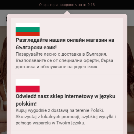
Оператори працюють пн-пт 9-18
Безкоштовна доставка до складу НП замовлень від 2000 грн
Разгледайте нашия онлайн магазин на
български език!
Пазарувайте лесно с доставка в България.
Възползвайте се от специални оферти, бърза
доставка и обслужване на роден език.
Odwiedź nasz sklep internetowy w języku
Які кольори
polskim!
спортивної білизни
Kupuj wygodnie z dostawą na terenie Polski.
Skorzystaj z lokalnych promocji, szybkiej wysyłki i
pełnego wsparcia w Twoim języku.
зараз у тренді?