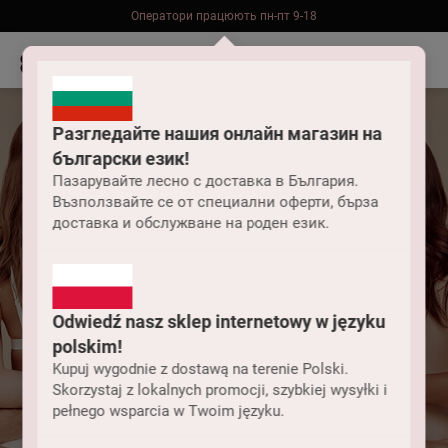
Оператори працюють пн-пт 9-18
Безкоштовна доставка до складу НП замовлень від 2000 грн
Разгледайте нашия онлайн магазин на
български език!
Пазарувайте лесно с доставка в България.
Възползвайте се от специални оферти, бърза
доставка и обслужване на роден език.
Odwiedź nasz sklep internetowy w języku
polskim!
Як можна
Kupuj wygodnie z dostawą na terenie Polski.
Skorzystaj z lokalnych promocji, szybkiej wysyłki i
pełnego wsparcia w Twoim języku.
використати бонуси?