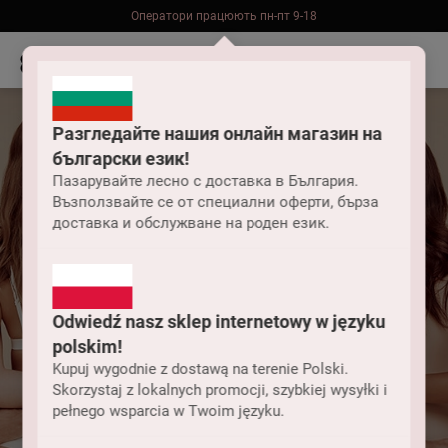
Оператори працюють пн-пт 9-18
Безкоштовна доставка до складу НП замовлень від 2000 грн
Разгледайте нашия онлайн магазин на
български език!
Пазарувайте лесно с доставка в България.
Възползвайте се от специални оферти, бърза
доставка и обслужване на роден език.
Odwiedź nasz sklep internetowy w języku
Як доглядати за
polskim!
мереживним
Kupuj wygodnie z dostawą na terenie Polski.
Skorzystaj z lokalnych promocji, szybkiej wysyłki i
pełnego wsparcia w Twoim języku.
бюстгальтером?