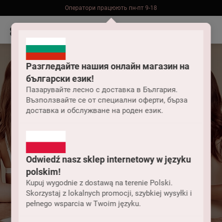
Оператори працюють пн-пт 9-18
Безкоштовна доставка до складу НП замовлень від 2000 грн
Разгледайте нашия онлайн магазин на
български език!
Пазарувайте лесно с доставка в България.
Възползвайте се от специални оферти, бърза
доставка и обслужване на роден език.
Для чого
Odwiedź nasz sklep internetowy w języku
використовують
polskim!
силіконові накладки
Kupuj wygodnie z dostawą na terenie Polski.
Skorzystaj z lokalnych promocji, szybkiej wysyłki i
pełnego wsparcia w Twoim języku.
на груди?