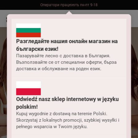
Оператори працюють пн-пт 9-18
Безкоштовна доставка до складу НП замовлень від 2000 грн
Разгледайте нашия онлайн магазин на
български език!
Пазарувайте лесно с доставка в България.
Възползвайте се от специални оферти, бърза
доставка и обслужване на роден език.
Odwiedź nasz sklep internetowy w języku
Чи забезпечують
polskim!
бралети Anabel Arto
Kupuj wygodnie z dostawą na terenie Polski.
Skorzystaj z lokalnych promocji, szybkiej wysyłki i
pełnego wsparcia w Twoim języku.
підтримку?