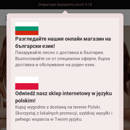
Оператори працюють пн-пт 9-18
Безкоштовна доставка до складу НП замовлень від 2000 грн
Разгледайте нашия онлайн магазин на
български език!
Пазарувайте лесно с доставка в България.
Възползвайте се от специални оферти, бърза
доставка и обслужване на роден език.
Odwiedź nasz sklep internetowy w języku
polskim!
Чи потрібні гелеві
Kupuj wygodnie z dostawą na terenie Polski.
Skorzystaj z lokalnych promocji, szybkiej wysyłki i
pełnego wsparcia w Twoim języku.
вставки?