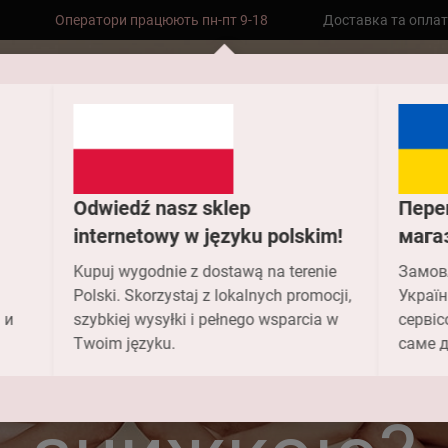
Оператори працюють пн-пт 9-18
Доставка та опла
Безкоштовна доставка до складу НП
замовлень від 2000 грн
Головна
FAQ
Чи підлягають поверненню товари зі знижкою
Odwiedź nasz sklep
Пере
internetowy w języku polskim!
мага
и підлягаю
Kupuj wygodnie z dostawą na terenie
Замов
Polski. Skorzystaj z lokalnych promocji,
Україн
 и
szybkiej wysyłki i pełnego wsparcia w
сервіс
рненню това
Twoim języku.
саме д