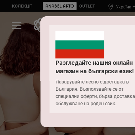
КОЛЕКЦІЇ
OUTLET
Україна
Разгледайте нашия онлайн
магазин на български език!
Ч
Пазарувайте лесно с доставка в
България. Възползвайте се от
специални оферти, бърза доставка
пове
обслужване на роден език.