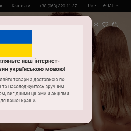
UA
₴ UAH
та
Контакти
+38 (063) 320-11-37
ПОШУК
?
гляньте наш інтернет-
зин українською мовою!
ть
ляйте товари з доставкою по
і та насолоджуйтесь зручним
ом, вигідними цінами й акціями
ри зі
ля вашої країни.