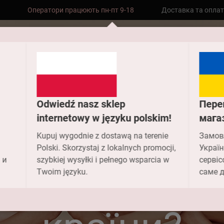
Оператори працюють пн-пт 9-18
Доставка та опла
Безкоштовна доставка до складу НП
замовлень від 2000 грн
Головна
FAQ
Чи можна оформити замовлення в інші країни?
Odwiedź nasz sklep
Пере
internetowy w języku polskim!
мага
можна офор
Kupuj wygodnie z dostawą na terenie
Замов
Polski. Skorzystaj z lokalnych promocji,
Україн
 и
szybkiej wysyłki i pełnego wsparcia w
сервіс
овлення в 
Twoim języku.
саме д