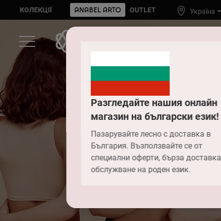
КОЛЕКЦІЇ
OUTLET
Україна
Разгледайте нашия онлайн
магазин на български език!
Чи 
Пазарувайте лесно с доставка в
България. Възползвайте се от
специални оферти, бърза доставка
зам
обслужване на роден език.