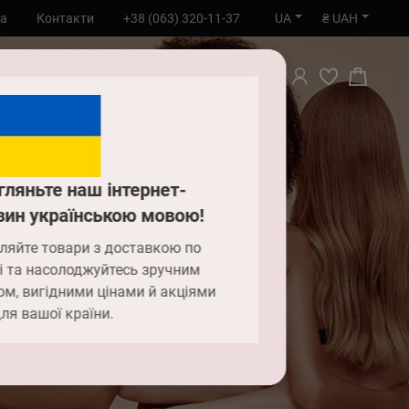
UA
₴ UAH
та
Контакти
+38 (063) 320-11-37
ПОШУК
гляньте наш інтернет-
зин українською мовою!
мити
ляйте товари з доставкою по
і та насолоджуйтесь зручним
ом, вигідними цінами й акціями
інші
ля вашої країни.