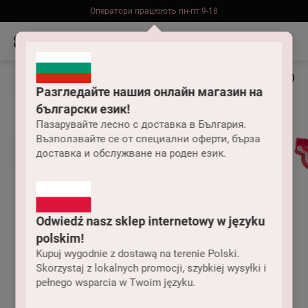
Оператори працюють пн-пт 9-18
Безкоштовна доставка до складу НП замовлень від 2000 грн
Разгледайте нашия онлайн магазин на
български език!
Пазарувайте лесно с доставка в България.
Възползвайте се от специални оферти, бърза
доставка и обслужване на роден език.
Odwiedź nasz sklep internetowy w języku
polskim!
Kupuj wygodnie z dostawą na terenie Polski.
Skorzystaj z lokalnych promocji, szybkiej wysyłki i
pełnego wsparcia w Twoim języku.