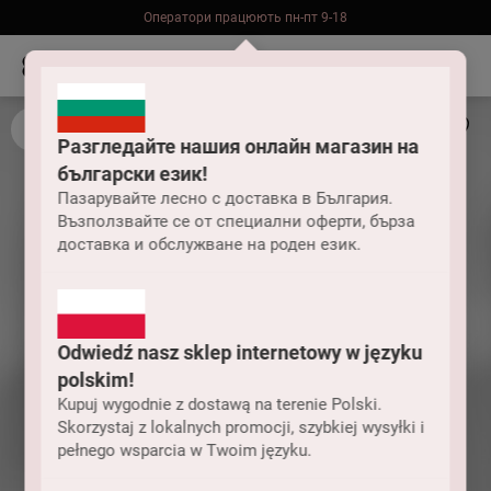
Оператори працюють пн-пт 9-18
Безкоштовна доставка до складу НП замовлень від 2000 грн
Разгледайте нашия онлайн магазин на
български език!
Пазарувайте лесно с доставка в България.
Възползвайте се от специални оферти, бърза
доставка и обслужване на роден език.
Odwiedź nasz sklep internetowy w języku
polskim!
Kupuj wygodnie z dostawą na terenie Polski.
Skorzystaj z lokalnych promocji, szybkiej wysyłki i
pełnego wsparcia w Twoim języku.