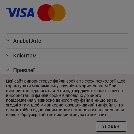
Anabel Arto
Клієнтам
Привілеї
Цей сайт використовує файли cookie та схожі технології, щоб
гарантувати максимальну зручність користувачам При
використанні даного сайту ви підтверджуєте свою згоду на
використання файлів cookie відповідно до цього
© 2026 Anabel Arto
повідомлення у відносно даного типу файлів Якщо ви НЕ
Угода користувача
згодні з тим, щоб ми використовували даний тип файлів, то
вам потрібно відповідним чином встановити налаштування
Політика конфіденційності
вашого браузера або не використовувати цей сайт
Розроблено у
Wezom
ЗГОДЕН