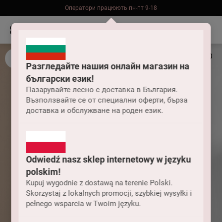
Оператори працюють пн-пт 9-18
Безкоштовна доставка до складу НП замовлень від 2000 грн
Разгледайте нашия онлайн магазин на
български език!
Пазарувайте лесно с доставка в България.
Възползвайте се от специални оферти, бърза
доставка и обслужване на роден език.
Odwiedź nasz sklep internetowy w języku
polskim!
Kupuj wygodnie z dostawą na terenie Polski.
Skorzystaj z lokalnych promocji, szybkiej wysyłki i
pełnego wsparcia w Twoim języku.