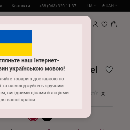
UA
₴ UAH
та
Контакти
+38 (063) 320-11-37
ПОШУК
а
Купальники
Роздільні купальники
ий костюм Anabel Arto 949-004/949-238
гляньте наш інтернет-
альний костюм Anabel
зин українською мовою!
ляйте товари з доставкою по
o 949-004/949-238
і та насолоджуйтесь зручним
ом, вигідними цінами й акціями
00 ₴
(0)
LG0029113_000000018
ля вашої країни.
8 вишневий