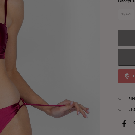
Виберіт
70/42C
ЧИ
ДО