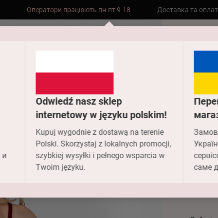
Оператори працюють пн-пт 9-18
Доставка та опла
Безкоштовна доставка до складу НП
замовлень від 2000 грн
Головн
Купальн
Odwiedź nasz sklep
Пере
Куп
internetowy w języku polskim!
мага
Kupuj wygodnie z dostawą na terenie
Замов
Art
Polski. Skorzystaj z lokalnych promocji,
Україн
 и
szybkiej wysyłki i pełnego wsparcia w
сервіс
3 329.
Twoim języku.
саме д
Колір -
1