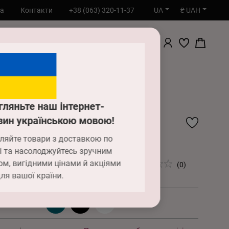
UA
₴ UAH
та
Контакти
+38 (063) 320-11-37
ПОШУК
а
Одяг
Сорочки, халати, плаття
abel Arto 8183-6743
гляньте наш інтернет-
ат Anabel Arto 8183-
зин українською мовою!
ляйте товари з доставкою по
3
і та насолоджуйтесь зручним
ом, вигідними цінами й акціями
00 ₴
(0)
LG0028681_000000003
ля вашої країни.
3 шампань