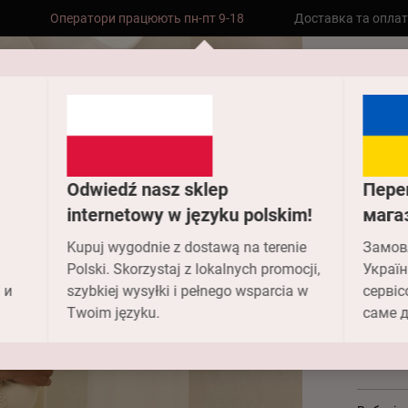
Оператори працюють пн-пт 9-18
Доставка та опла
Безкоштовна доставка до складу НП
замовлень від 2000 грн
Головн
Халат An
Odwiedź nasz sklep
Пере
Хал
internetowy w języku polskim!
мага
Kupuj wygodnie z dostawą na terenie
Замов
674
Polski. Skorzystaj z lokalnych promocji,
Україн
 и
szybkiej wysyłki i pełnego wsparcia w
сервіс
3 563.
Twoim języku.
саме д
Колір -
0