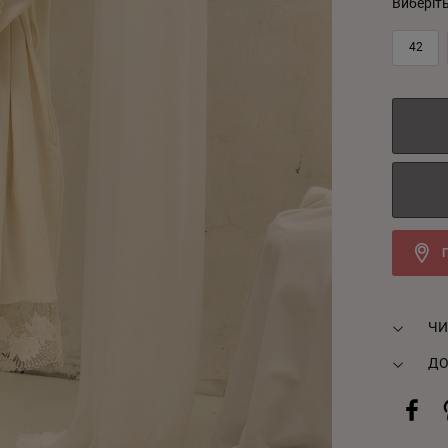
Виберіт
42
ЧИ
ДО