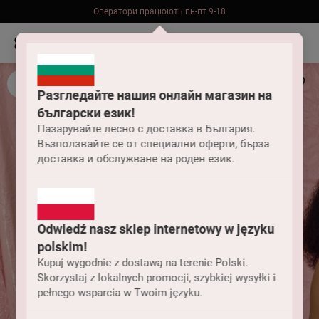
Оператори працюють пн-пт 9-18
Безкоштовна доставка до складу НП замовлень від 2000 грн
Разгледайте нашия онлайн магазин на
български език!
Пазарувайте лесно с доставка в България.
Възползвайте се от специални оферти, бърза
доставка и обслужване на роден език.
Odwiedź nasz sklep internetowy w języku
polskim!
Kupuj wygodnie z dostawą na terenie Polski.
Skorzystaj z lokalnych promocji, szybkiej wysyłki i
pełnego wsparcia w Twoim języku.