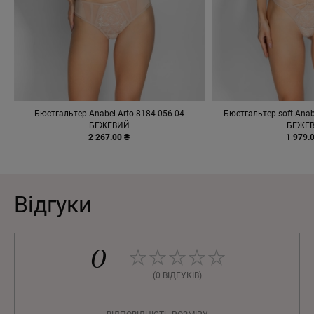
Бюстгальтер Anabel Arto 8184-056 04
Бюстгальтер soft Anab
БЕЖЕВИЙ
БЕЖЕ
2 267.00 ₴
1 979.
Відгуки
0
(0 ВІДГУКІВ)