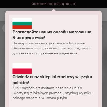
Оператори працюють пн-пт 9-18
Безкоштовна доставка до складу НП замовлень від 2000 грн
Разгледайте нашия онлайн магазин на
български език!
Пазарувайте лесно с доставка в България.
Възползвайте се от специални оферти, бърза
доставка и обслужване на роден език.
Odwiedź nasz sklep internetowy w języku
polskim!
Kupuj wygodnie z dostawą na terenie Polski.
Skorzystaj z lokalnych promocji, szybkiej wysyłki i
pełnego wsparcia w Twoim języku.