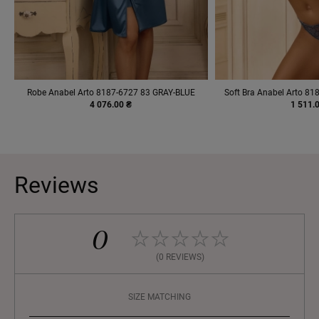
Robe Anabel Arto 8187-6727 83 GRAY-BLUE
Soft Bra Anabel Arto 8
4 076.00 ₴
1 511.
Reviews
0
(0 REVIEWS)
SIZE MATCHING