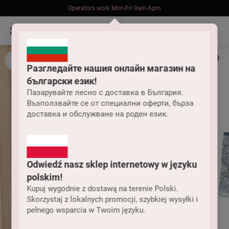
Operators work Mon-Fri 9am-6pm
Free delivery on orders over 2000 UAH (for Nova Poshta point)
Разгледайте нашия онлайн магазин на
български език!
Пазарувайте лесно с доставка в България.
Възползвайте се от специални оферти, бърза
доставка и обслужване на роден език.
Odwiedź nasz sklep internetowy w języku
polskim!
Kupuj wygodnie z dostawą na terenie Polski.
Skorzystaj z lokalnych promocji, szybkiej wysyłki i
pełnego wsparcia w Twoim języku.