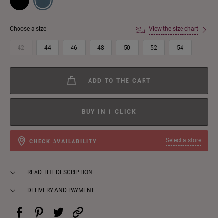
Choose a size
View the size chart
42
44
46
48
50
52
54
ADD TO THE CART
BUY IN 1 CLICK
Select a store
CHECK AVAILABILITY
READ THE DESCRIPTION
DELIVERY AND PAYMENT