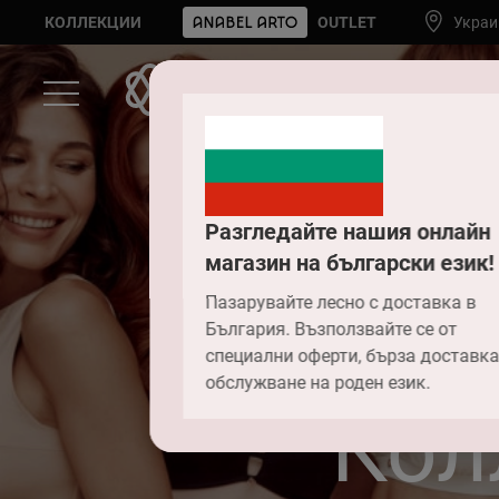
КОЛЛЕКЦИИ
OUTLET
Украи
Разгледайте нашия онлайн
магазин на български език!
Пазарувайте лесно с доставка в
България. Възползвайте се от
специални оферти, бърза доставка
обслужване на роден език.
Кол