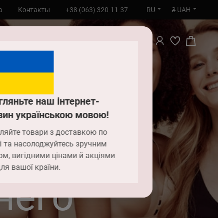
RU
₴ UAH
а
Контакты
+38 (063) 320-11-37
ПОИСК
гляньте наш інтернет-
зин українською мовою!
ляйте товари з доставкою по
і та насолоджуйтесь зручним
ом, вигідними цінами й акціями
ля вашої країни.
него