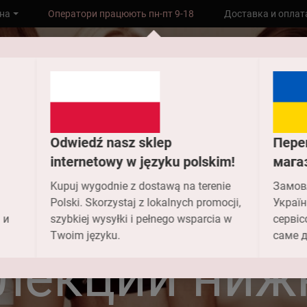
Бесплатная доставка до склада НП при
на
Доставка и оплат
заказе от 2000 грн
Odwiedź nasz sklep
Пере
internetowy w języku polskim!
мага
Kupuj wygodnie z dostawą na terenie
Замов
Polski. Skorzystaj z lokalnych promocji,
Україн
 и
szybkiej wysyłki i pełnego wsparcia w
сервіс
Главная
Коллекции
Twoim języku.
саме д
лекции ниж