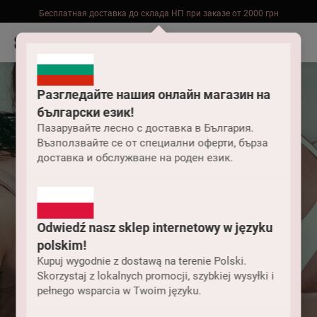
Оператори працюють пн-пт 9-18
Бесплатная доставка до склада НП при заказе от 2000 грн
Разгледайте нашия онлайн магазин на
български език!
Пазарувайте лесно с доставка в България.
Възползвайте се от специални оферти, бърза
доставка и обслужване на роден език.
Odwiedź nasz sklep internetowy w języku
polskim!
Kupuj wygodnie z dostawą na terenie Polski.
Skorzystaj z lokalnych promocji, szybkiej wysyłki i
pełnego wsparcia w Twoim języku.
Женские купальники