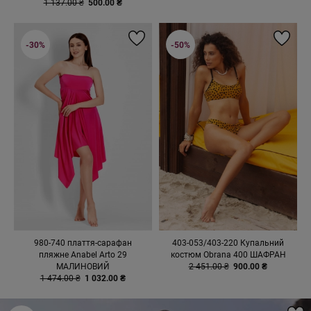
1 137.00 ₴
500.00 ₴
-30%
-50%
980-740 плаття-сарафан
403-053/403-220 Купальний
пляжне Anabel Arto 29
костюм Obrana 400 ШАФРАН
МАЛИНОВИЙ
2 451.00 ₴
900.00 ₴
1 474.00 ₴
1 032.00 ₴