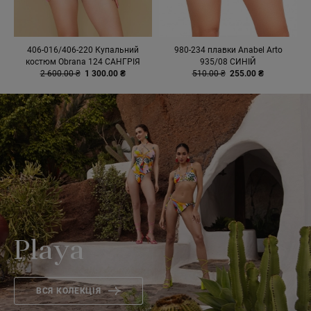
406-016/406-220 Купальний
980-234 плавки Anabel Arto
костюм Obrana 124 САНГРІЯ
935/08 СИНІЙ
2 600.00 ₴
1 300.00 ₴
510.00 ₴
255.00 ₴
Playa
ВСЯ КОЛЕКЦІЯ