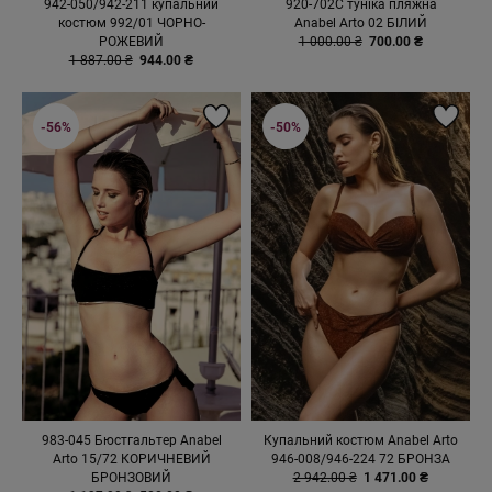
942-050/942-211 купальний
920-702C туніка пляжна
костюм 992/01 ЧОРНО-
Anabel Arto 02 БІЛИЙ
РОЖЕВИЙ
1 000.00 ₴
700.00 ₴
1 887.00 ₴
944.00 ₴
-56%
-50%
983-045 Бюстгальтер Anabel
Купальний костюм Anabel Arto
Arto 15/72 КОРИЧНЕВИЙ
946-008/946-224 72 БРОНЗА
БРОНЗОВИЙ
2 942.00 ₴
1 471.00 ₴