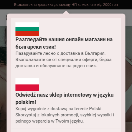
Оператори працюють пн-пт 9-18
Безкоштовна доставка до складу НП замовлень від 2000 грн
Разгледайте нашия онлайн магазин на
български език!
Пазарувайте лесно с доставка в България.
Възползвайте се от специални оферти, бърза
доставка и обслужване на роден език.
Odwiedź nasz sklep internetowy w języku
polskim!
Kupuj wygodnie z dostawą na terenie Polski.
Skorzystaj z lokalnych promocji, szybkiej wysyłki i
pełnego wsparcia w Twoim języku.
Жіночі купальники