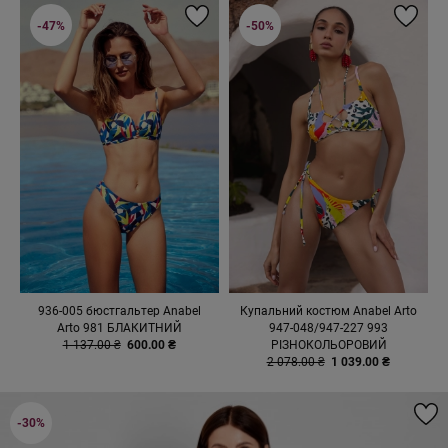
-47%
-50%
936-005 бюстгальтер Anabel
Купальний костюм Anabel Arto
Arto 981 БЛАКИТНИЙ
947-048/947-227 993
1 137.00 ₴
600.00 ₴
РІЗНОКОЛЬОРОВИЙ
2 078.00 ₴
1 039.00 ₴
-30%