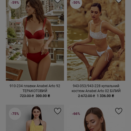
-59%
-50%
910-234 плавки Anabel Arto 92
943-053/943-228 купальний
ТЕРАКОТОВИЙ
костюм Anabel Arto 02 БІЛИЙ
723.00 ₴
300.00 ₴
2 672.00 ₴
1 336.00 ₴
-75%
-66%