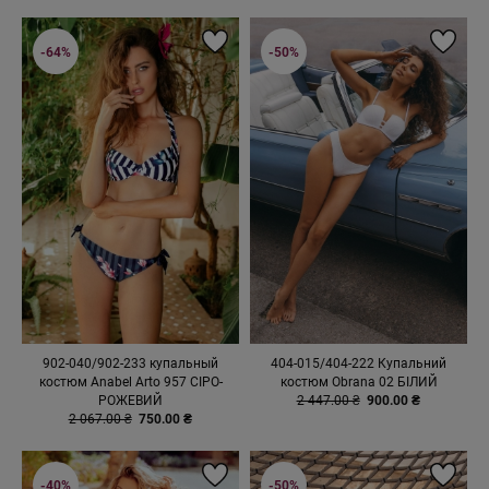
-64%
-50%
902-040/902-233 купальный
404-015/404-222 Купальний
костюм Anabel Arto 957 СІРО-
костюм Obrana 02 БІЛИЙ
РОЖЕВИЙ
2 447.00 ₴
900.00 ₴
2 067.00 ₴
750.00 ₴
-40%
-50%