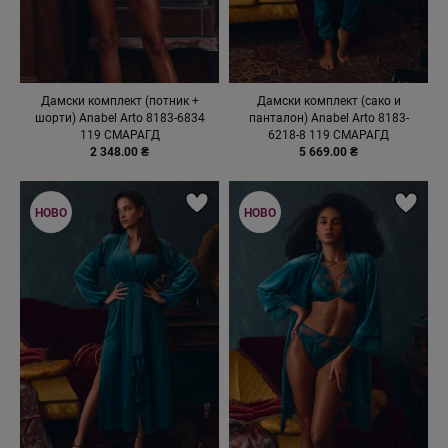
Дамски комплект (потник +
Дамски комплект (сако и
шорти) Anabel Arto 8183-6834
панталон) Аnabel Arto 8183-
119 СМАРАГД
6218-8 119 СМАРАГД
2 348.00 ₴
5 669.00 ₴
НОВО
НОВО