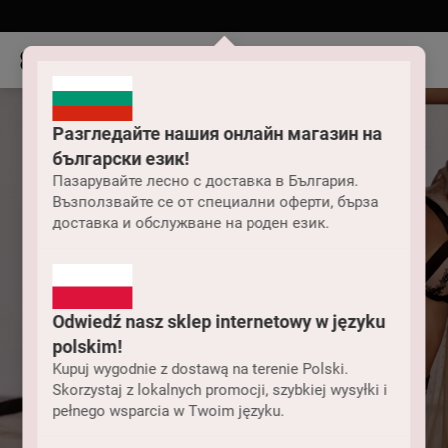
Разгледайте нашия онлайн магазин на
български език!
Пазарувайте лесно с доставка в България.
Възползвайте се от специални оферти, бърза
доставка и обслужване на роден език.
Odwiedź nasz sklep internetowy w języku
polskim!
Kupuj wygodnie z dostawą na terenie Polski.
Skorzystaj z lokalnych promocji, szybkiej wysyłki i
pełnego wsparcia w Twoim języku.
Женско облекло