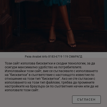
Риза Anabel Arto 8183-6719 119 СМАРАГД
3 941.00 ₴
Този сайт използва бисквитки и сходни технологии, за да
осигури максимално удобство на потребителите.
Използвайки този сайт, вие се съгласявате с използването
на "бисквитки" в съответствие с настоящото известие по
НОВО
НОВО
отношение на този тип "бисквитки". Ако не сте съгласни с
използването на този тип файлове, трябва да промените
настройките на браузъра си по съответния начин или да не
използвате този сайт.
ФИЛТЪР
СЪГЛАСЕН