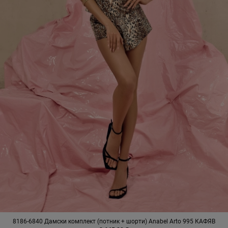
8186-6840 Дамски комплект (потник + шорти) Anabel Arto 995 КАФЯВ